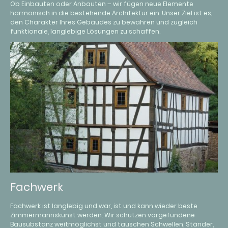
Ob Einbauten oder Anbauten – wir fügen neue Elemente
harmonisch in die bestehende Architektur ein. Unser Ziel ist es,
den Charakter Ihres Gebäudes zu bewahren und zugleich
funktionale, langlebige Lösungen zu schaffen.
Fachwerk
Fachwerk ist langlebig und war, ist und kann wieder beste
Zimmermannskunst werden. Wir schützen vorgefundene
Bausubstanz weitmöglichst und tauschen Schwellen, Ständer,