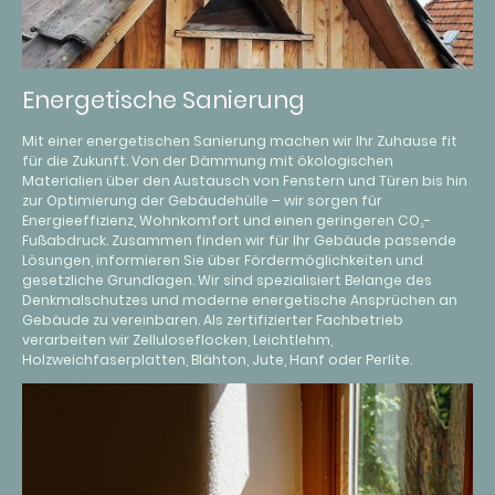
Energetische Sanierung
Mit einer energetischen Sanierung machen wir Ihr Zuhause fit
für die Zukunft. Von der Dämmung mit ökologischen
Materialien über den Austausch von Fenstern und Türen bis hin
zur Optimierung der Gebäudehülle – wir sorgen für
Energieeffizienz, Wohnkomfort und einen geringeren CO₂-
Fußabdruck. Zusammen finden wir für Ihr Gebäude passende
Lösungen, informieren Sie über Fördermöglichkeiten und
gesetzliche Grundlagen. Wir sind spezialisiert Belange des
Denkmalschutzes und moderne energetische Ansprüchen an
Gebäude zu vereinbaren. Als zertifizierter Fachbetrieb
verarbeiten wir Zelluloseflocken, Leichtlehm,
Holzweichfaserplatten, Blähton, Jute, Hanf oder Perlite.