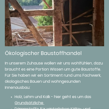
Ökologischer Baustoffhandel
In unserem Zuhause wollen wir uns wohlfühlen, dazu
braucht es eine Portion Wissen um gute Baustoffe.
Für Sie haben wir ein Sortiment rund ums Fachwerk,
ökologisches Bauen und wohngesunden
Innenausbau:
Holz, Lehm und Kalk - hier geht es um das
Grundsätzliche
Dämmstoffe
für winterlichen Kälte- und