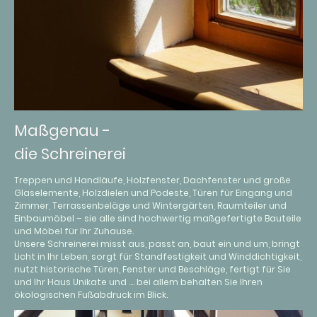
Maßgenau -
die Schreinerei
Treppen und Handläufe, Holzfenster, Dachfenster und große
Glaselemente, Holzdielen und Podeste, Türen für Eingang und
Zimmer, Terrassenbeläge und Wintergärten, Raumteiler und
Einbaumöbel – sie alle sind hochwertig maßgefertigte Bauteile
und Möbel für Ihr Zuhause.
Unsere Schreinerei misst aus, passt an, baut ein und um, bringt
Licht in Ihr Leben, sorgt für Standfestigkeit und Winddichtigkeit,
nutzt historische Türen, Fenster und Beschläge, fertigt für Sie
und Ihr Haus Unikate und …. bei allem behalten Sie Ihren
ökologischen Fußabdruck im Blick.