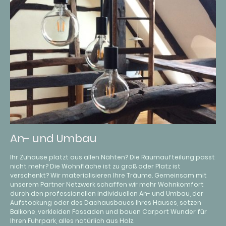
An- und Umbau
Ihr Zuhause platzt aus allen Nähten? Die Raumaufteilung passt
nicht mehr? Die Wohnfläche ist zu groß oder Platz ist
verschenkt? Wir materialisieren Ihre Träume. Gemeinsam mit
unserem Partner Netzwerk schaffen wir mehr Wohnkomfort
durch den professionellen individuellen An- und Umbau, der
Aufstockung oder des Dachausbaues Ihres Hauses, setzen
Balkone, verkleiden Fassaden und bauen Carport Wunder für
Ihren Fuhrpark, alles natürlich aus Holz.