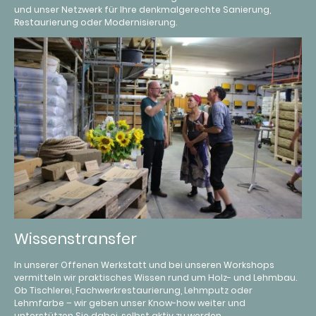
und unser Netzwerk für Ihre denkmalgerechte Sanierung,
Restaurierung oder Modernisierung.
Wissenstransfer
In unserer Offenen Werkstatt und bei unseren Workshops
vermitteln wir praktisches Wissen rund um Holz- und Lehmbau.
Ob Tischlerei, Fachwerkrestaurierung, Lehmputz oder
Lehmfarbe – wir geben unser Know-how weiter und
unterstützen Sie dabei, selbst aktiv zu werden.